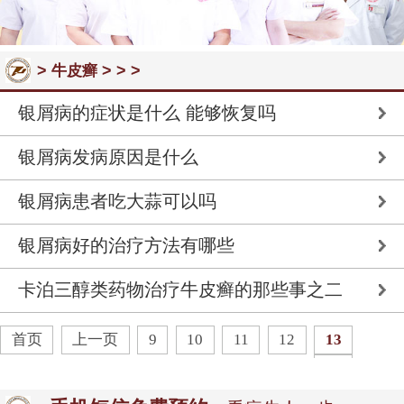
>
> > >
牛皮癣
银屑病的症状是什么 能够恢复吗
银屑病发病原因是什么
银屑病患者吃大蒜可以吗
银屑病好的治疗方法有哪些
卡泊三醇类药物治疗牛皮癣的那些事之二
首页
上一页
9
10
11
12
13
14
15
16
17
下一页
末页
共
29
页
142
条