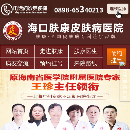
网站首页
走进肤康
肤康医生
病友交流
预约挂号
来院路线
免
费
电
话
咨
询