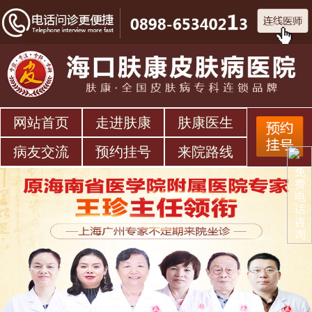
网站首页
走进肤康
肤康医生
病友交流
预约挂号
来院路线
免
费
电
话
咨
询