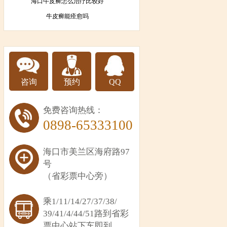
海口牛皮癣怎么治疗比较好
牛皮癣能痊愈吗
咨询
预约
QQ
免费咨询热线：
0898-65333100
海口市美兰区海府路97
号
（省彩票中心旁）
乘1/11/14/27/37/38/
39/41/4/44/51路到省彩
票中心站下车即到