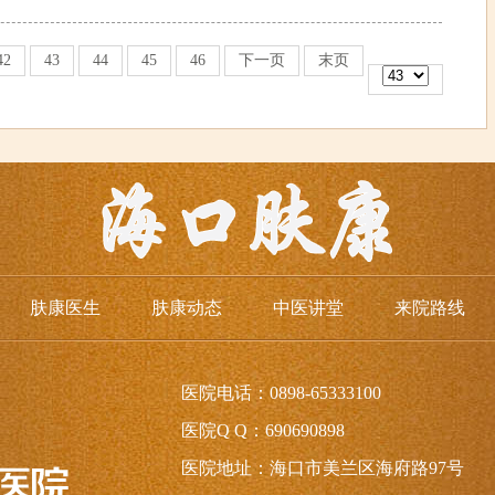
42
43
44
45
46
下一页
末页
肤康医生
肤康动态
中医讲堂
来院路线
医院电话：0898-65333100
医院Q Q：690690898
医院地址：海口市美兰区海府路97号