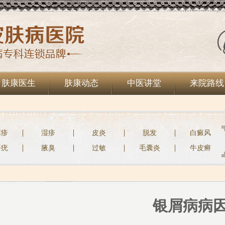
肤康医生
肤康动态
中医讲堂
来院路线
麻疹
湿疹
皮炎
脱发
白癜风
平疣
腋臭
过敏
毛囊炎
牛皮癣
银屑病病