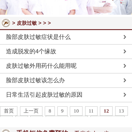
>
> > >
皮肤过敏
脸部皮肤过敏症状是什么
造成脱发的4个缘故
皮肤过敏外用药什么能用呢
脸部皮肤过敏该怎么办
日常生活引起皮肤过敏的原因
首页
上一页
8
9
10
11
12
13
14
15
16
下一页
末页
共
18
页
90
条