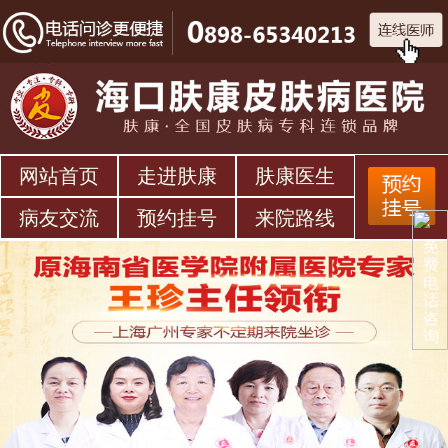
网站首页
走进肤康
肤康医生
病友交流
预约挂号
来院路线
免
费
电
话
咨
询