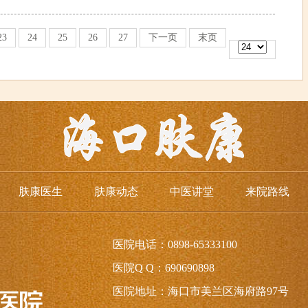
23
24
25
26
27
下一页
末页
肤康医生
肤康动态
中医讲堂
来院路线
医院电话：0898-65333100
医院Q Q：690690898
医院地址：海口市美兰区海府路97号