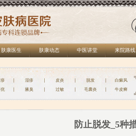
肤康医生
肤康动态
中医讲堂
来院路线
麻疹
湿疹
皮炎
脱发
白癜风
平疣
腋臭
过敏
毛囊炎
牛皮癣
防止脱发_5种