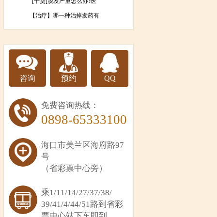
[干货]脱发严重怎么办?医
【治疗】哪一种治掉发药有
咨询
预约
QQ
免费咨询热线：
0898-65333100
海口市美兰区海府路97
号
（省彩票中心旁）
乘1/11/14/27/37/38/
39/41/4/44/51路到省彩
票中心站下车即到