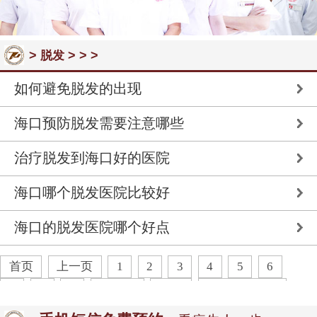
>
> > >
脱发
如何避免脱发的出现
海口预防脱发需要注意哪些
治疗脱发到海口好的医院
海口哪个脱发医院比较好
海口的脱发医院哪个好点
首页
上一页
1
2
3
4
5
6
7
8
9
下一页
末页
共
27
页
135
条