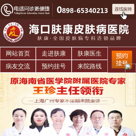
网站首页
走进肤康
肤康医生
病友交流
预约挂号
来院路线
免
费
电
话
咨
询