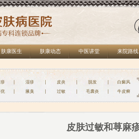
肤康医生
肤康动态
中医讲堂
来院路线
麻疹
湿疹
皮炎
脱发
白癜风
平疣
腋臭
过敏
毛囊炎
牛皮癣
皮肤过敏和荨麻