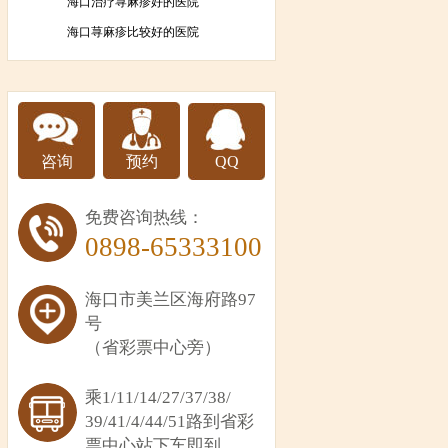
海口治疗荨麻疹好的医院
海口荨麻疹比较好的医院
咨询
预约
QQ
免费咨询热线：
0898-65333100
海口市美兰区海府路97
号
（省彩票中心旁）
乘1/11/14/27/37/38/
39/41/4/44/51路到省彩
票中心站下车即到