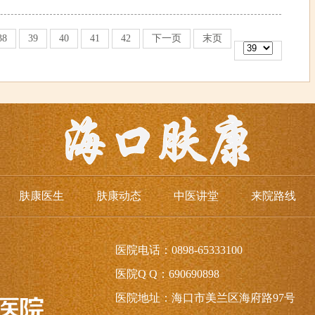
38
39
40
41
42
下一页
末页
肤康医生
肤康动态
中医讲堂
来院路线
医院电话：0898-65333100
医院Q Q：690690898
医院地址：海口市美兰区海府路97号