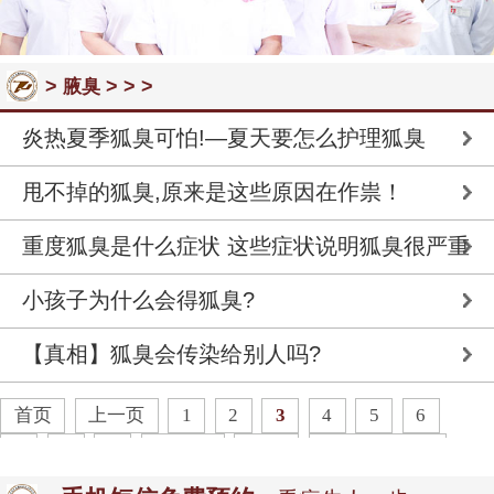
>
> > >
腋臭
炎热夏季狐臭可怕!—夏天要怎么护理狐臭
甩不掉的狐臭,原来是这些原因在作祟！
重度狐臭是什么症状 这些症状说明狐臭很严重
小孩子为什么会得狐臭?
【真相】狐臭会传染给别人吗?
首页
上一页
1
2
3
4
5
6
7
8
9
下一页
末页
共
25
页
123
条