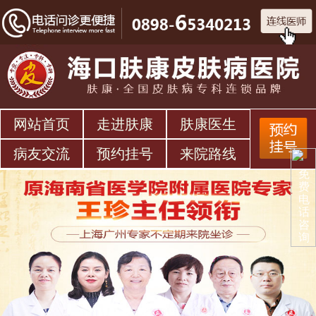
网站首页
走进肤康
肤康医生
病友交流
预约挂号
来院路线
免
费
电
话
咨
询