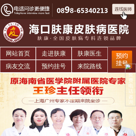
网站首页
走进肤康
肤康医生
病友交流
预约挂号
来院路线
免
费
电
话
咨
询