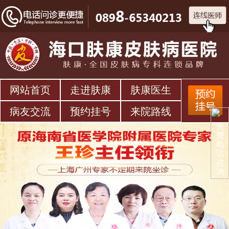
网站首页
走进肤康
肤康医生
病友交流
预约挂号
来院路线
免
费
电
话
咨
询