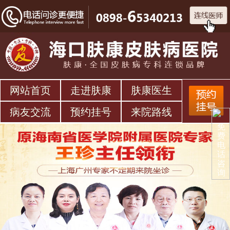
网站首页
走进肤康
肤康医生
病友交流
预约挂号
来院路线
免
费
电
话
咨
询