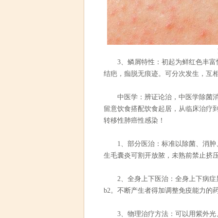
3、鳞屑特性：初起为鲜红色丰富性
结疤，痂脱无痕迹。可分次发生，互
中医学：辨证论治，中医学除菌消结
留意饮食搭配饮食起居，从临床治疗
转移性肺癌性感染！
1、部分医治：标准以除菌、消肿、
生毛囊炎可割开放脓，未熟前禁止挤
2、全身上下医治：全身上下病症显
b2。不断产生者得加调整免疫能力的
3、物理治疗方法：可以用紫外光、