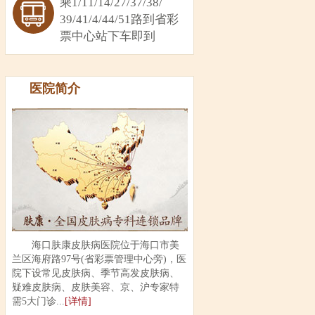
乘1/11/14/27/37/38/
39/41/4/44/51路到省彩
票中心站下车即到
医院简介
海口肤康皮肤病医院位于海口市美
兰区海府路97号(省彩票管理中心旁)，医
院下设常见皮肤病、季节高发皮肤病、
疑难皮肤病、皮肤美容、京、沪专家特
需5大门诊...
[详情]