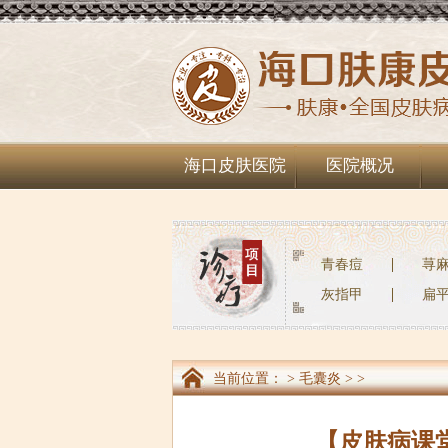
海口皮肤医院
医院概况
青春痘
荨
灰指甲
扁
当前位置：
>
毛囊炎
> >
【皮肤病课