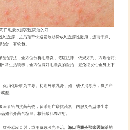
海口毛囊炎那家医院治的好
斑丘疹，之后顶部快速发展趋势成斑丘疹性脓疱，进而干躁、
相结合，有软包。
治疗法，全方位分析毛囊炎，随症法律、依规方剂、方剂给药;
到日常生活调养，全方位搞好毛囊炎的医治，避免继发性全身上下
促消化吸收为主导。初期外敷乳膏，如：碘伏消毒液，囊肿产
压成型。
着者给与抗菌药物，多采用广谱抗菌素，内服复合型维生素
药品如卡介菌含糖量。核苷酸肌肉注射。
红外感应直射，或用氦氖激光医治。
海口毛囊炎那家医院治的