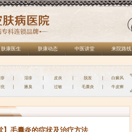
肤康医生
肤康动态
中医讲堂
来院路线
麻疹
湿疹
皮炎
脱发
白癜风
平疣
腋臭
过敏
毛囊炎
牛皮癣
堂】毛囊炎的症状及治疗方法