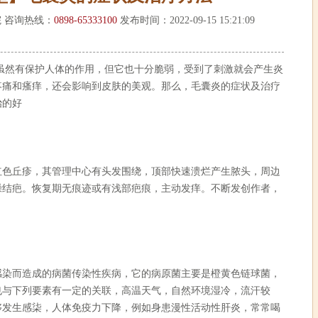
 咨询热线：
0898-65333100
发布时间：2022-09-15 15:21:09
然有保护人体的作用，但它也十分脆弱，受到了刺激就会产生炎
疼痛和瘙痒，还会影响到皮肤的美观。那么，毛囊炎的症状及治疗
治的好
丘疹，其管理中心有头发围绕，顶部快速溃烂产生脓头，周边
躁结疤。恢复期无痕迹或有浅部疤痕，主动发痒。不断发创作者，
而造成的病菌传染性疾病，它的病原菌主要是橙黄色链球菌，
也与下列要素有一定的关联，高温天气，自然环境湿冷，流汗较
够发生感柒，人体免疫力下降，例如身患漫性活动性肝炎，常常喝