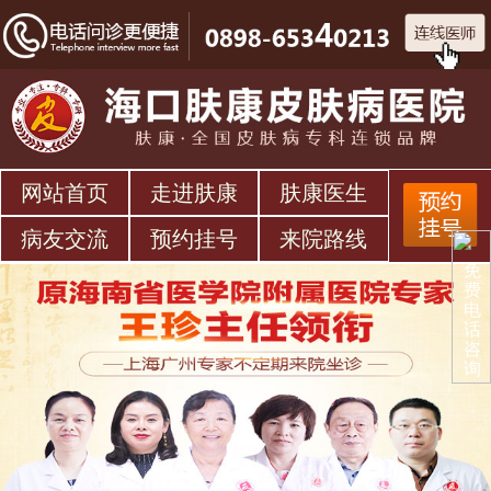
网站首页
走进肤康
肤康医生
病友交流
预约挂号
来院路线
免
费
电
话
咨
询