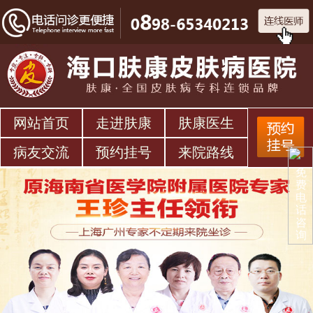
网站首页
走进肤康
肤康医生
病友交流
预约挂号
来院路线
免
费
电
话
咨
询