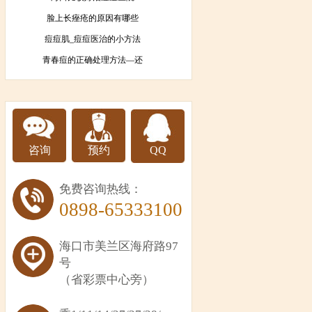
脸上长痤疮的原因有哪些
痘痘肌_痘痘医治的小方法
青春痘的正确处理方法—还
咨询
预约
QQ
免费咨询热线：
0898-65333100
海口市美兰区海府路97
号
（省彩票中心旁）