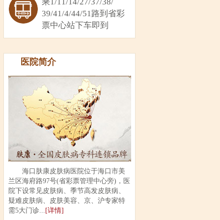
乘1/11/14/27/37/38/
39/41/4/44/51路到省彩
票中心站下车即到
医院简介
海口肤康皮肤病医院位于海口市美
兰区海府路97号(省彩票管理中心旁)，医
院下设常见皮肤病、季节高发皮肤病、
疑难皮肤病、皮肤美容、京、沪专家特
需5大门诊...
[详情]