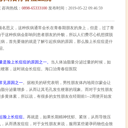
 咨询热线：
0898-65333100
发布时间：2019-05-22 09:46:59
名思义，这种疾病通常会长在青春期朋友的身上，但是，过了青
由于这种疾病会影响到患者朋友的外貌，所以人们费尽心机想摆脱
疾病，首先要做的就是了解引起疾病的原因，那么脸上长痘痘是什
绍。
量是脸上长痘痘的原因之一。
当人体油脂量分泌过量的时候，如
囊梗塞，这时就会长痘痘。海口治青春痘医院
常见原因之一
。据相关的研究表明，男性朋友体内地荷尔蒙会让
油脂分泌量增多，从而让其毛孔发生梗塞的现象。而对于女性朋友
多黄体素，所以说，有很多的女性朋友在经期前1--2周便开始发
。
起脸上长痘痘。
再就是，如果长期精神忧郁、紧张，从而导致压
乱，从而诱发痘痘，对于女性朋友来说，服用某些避孕药物也会致