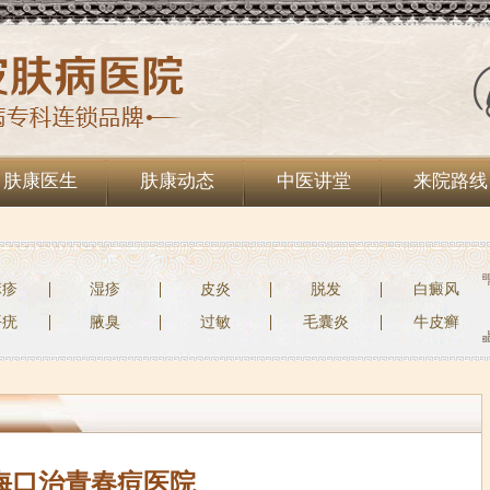
肤康医生
肤康动态
中医讲堂
来院路线
麻疹
湿疹
皮炎
脱发
白癜风
平疣
腋臭
过敏
毛囊炎
牛皮癣
海口治青春痘医院