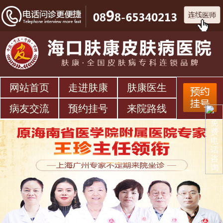
网站首页
走进肤康
肤康医生
病友交流
预约挂号
来院路线
免
费
电
话
咨
询