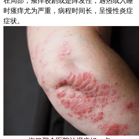
在局部，瘙痒较剧或是阵发性，遇热或入睡
时瘙痒尤为严重，病程时间长，呈慢性炎症
症状。