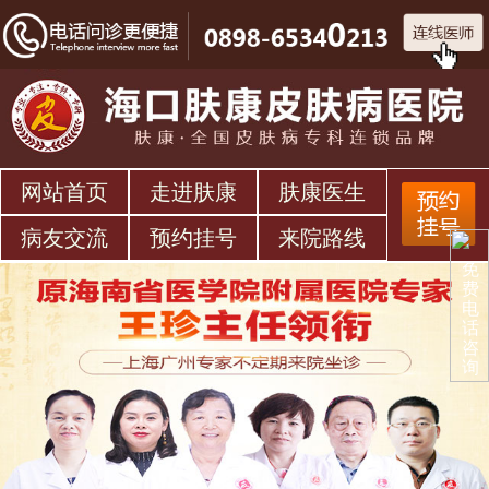
网站首页
走进肤康
肤康医生
病友交流
预约挂号
来院路线
免
费
电
话
咨
询