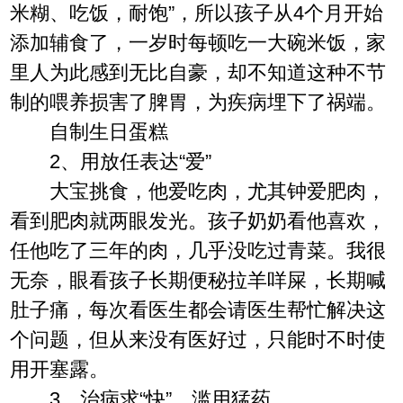
米糊、吃饭，耐饱”，所以孩子从4个月开始
添加辅食了，一岁时每顿吃一大碗米饭，家
里人为此感到无比自豪，却不知道这种不节
制的喂养损害了脾胃，为疾病埋下了祸端。
自制生日蛋糕
2、用放任表达“爱”
大宝挑食，他爱吃肉，尤其钟爱肥肉，
看到肥肉就两眼发光。孩子奶奶看他喜欢，
任他吃了三年的肉，几乎没吃过青菜。我很
无奈，眼看孩子长期便秘拉羊咩屎，长期喊
肚子痛，每次看医生都会请医生帮忙解决这
个问题，但从来没有医好过，只能时不时使
用开塞露。
3、治病求“快”，滥用猛药