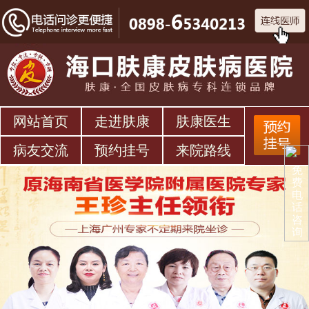
网站首页
走进肤康
肤康医生
病友交流
预约挂号
来院路线
免
费
电
话
咨
询