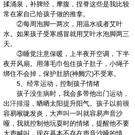
揉涌泉，补脾经，摩腹，捏脊这些是我比较
常在家自己给孩子做的推拿。
②每周泡脚一两次，用温水或者艾叶
水。如果孩子受寒感冒就用艾叶水泡脚两三
天。
③睡觉注意保暖，上半夜开空调，下半
夜开风扇。用薄毛巾包住孩子肚子，小绳子
绑住不会掉，保护肚脐(神阙穴)不受寒。
5、经常运动，控制孩子情绪
孩子没生病时，我会多带他出门运动，
出汗排湿，晒晒太阳提升阳气。孩子以前很
容易喉咙发炎，大声叫一叫就容易声音沙
哑，我就控制他玩耍时的情绪，提醒他不要
大声喊叫，现在基本不存在声音沙哑的情