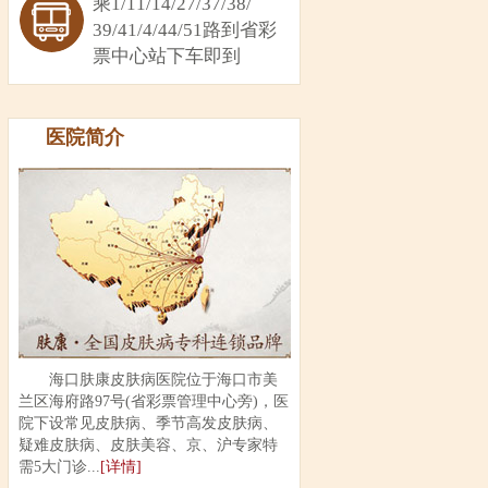
乘1/11/14/27/37/38/
39/41/4/44/51路到省彩
票中心站下车即到
医院简介
海口肤康皮肤病医院位于海口市美
兰区海府路97号(省彩票管理中心旁)，医
院下设常见皮肤病、季节高发皮肤病、
疑难皮肤病、皮肤美容、京、沪专家特
需5大门诊...
[详情]