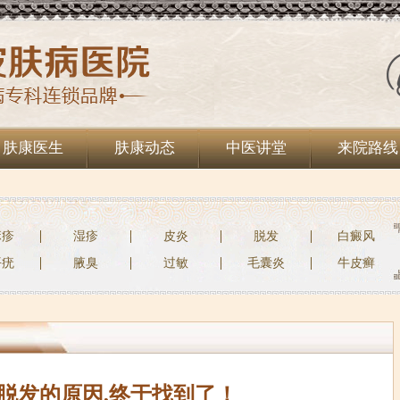
肤康医生
肤康动态
中医讲堂
来院路线
麻疹
湿疹
皮炎
脱发
白癜风
平疣
腋臭
过敏
毛囊炎
牛皮癣
脱发的原因,终于找到了！