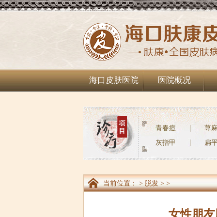
海口皮肤医院
医院概况
青春痘
荨
灰指甲
扁
当前位置：
>
脱发
> >
女性朋友