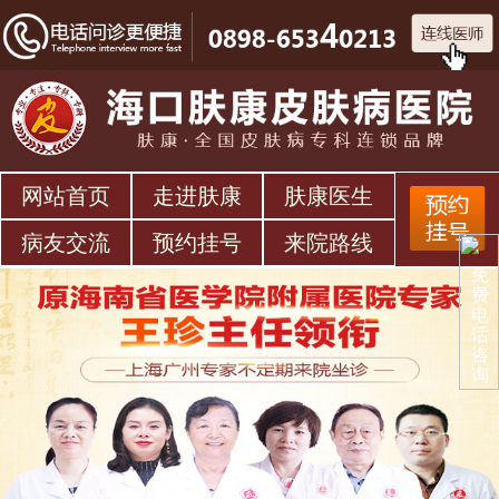
网站首页
走进肤康
肤康医生
病友交流
预约挂号
来院路线
免
费
电
话
咨
询