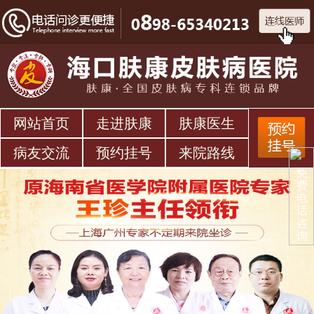
网站首页
走进肤康
肤康医生
病友交流
预约挂号
来院路线
免
费
电
话
咨
询