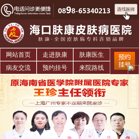
网站首页
走进肤康
肤康医生
病友交流
预约挂号
来院路线
免
费
电
话
咨
询