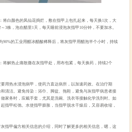
将白颜色的凤仙花捣烂，敷在指甲上包扎起来，每天换1次，大
2～3株，泡在醋里1天，每天睡前浸泡灰指甲10分钟，不要加水。
90%的工业用醋冰醋酸稀释后，将灰指甲用醋泡半个小时，持续
将解热止痛散撒在灰指甲处，用布包紧，每天换药，持续2个
用热水浸泡病甲，使药力直达病所，以加速药效。在治疗期
燥和清洁。避免传染：浴巾、脚盆、拖鞋，避免与灰指甲病患者接
：做家务时，应戴手套，尤其是洗碗、洗衣等接触化学洗剂时。如
引起指甲松弛。水使指甲膨胀，当指甲脱水干燥后，又容易收缩，
疗灰指甲偏方相关信息的介绍，同时了解更多的相关信息，嗯，这