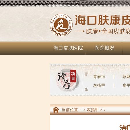
海口皮肤医院
医院概况
青春痘
荨
灰指甲
扁
当前位置：
>
灰指甲
> >
治