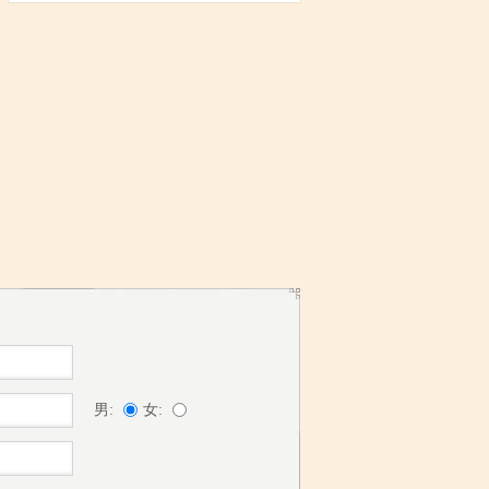
男:
女: