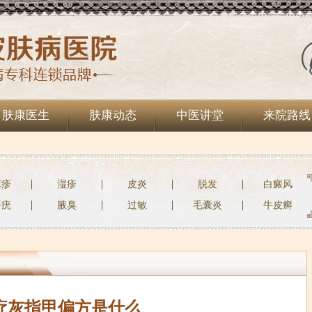
肤康医生
肤康动态
中医讲堂
来院路线
麻疹
湿疹
皮炎
脱发
白癜风
平疣
腋臭
过敏
毛囊炎
牛皮癣
疗灰指甲偏方是什么