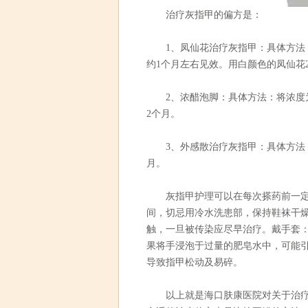
治疗灰指甲的偏方是：
1、凤仙花治疗灰指甲：具体方法：
约1个月左右见效。用白颜色的凤仙花
2、浓醋泡脚：具体方法：将浓度为
2个月。
3、外感散治疗灰指甲：具体方法：
月。
灰指甲护理可以在每次搽药前一定要
间，切忌用冷水洗患部，保持鞋袜干
触，一旦被传染应尽早治疗。戴手套
果将手浸泡于过量的肥皂水中，可能
导致指甲松动及易碎。
以上就是
海口肤康医院
对关于治