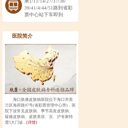
乘1/11/14/27/37/38/
39/41/4/44/51路到省彩
票中心站下车即到
医院简介
海口肤康皮肤病医院位于海口市美
兰区海府路97号(省彩票管理中心旁)，医
院下设常见皮肤病、季节高发皮肤病、
疑难皮肤病、皮肤美容、京、沪专家特
需5大门诊...
[详情]