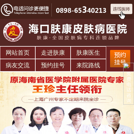
网站首页
走进肤康
肤康医生
病友交流
预约挂号
来院路线
免
费
电
话
咨
询