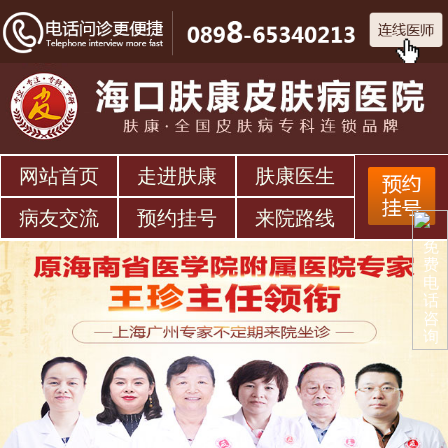
网站首页
走进肤康
肤康医生
病友交流
预约挂号
来院路线
免
费
电
话
咨
询