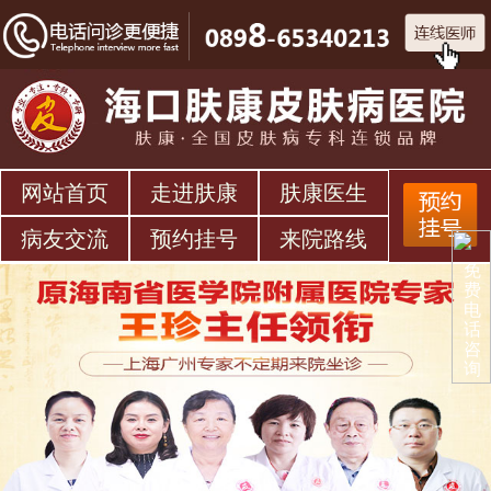
网站首页
走进肤康
肤康医生
病友交流
预约挂号
来院路线
免
费
电
话
咨
询