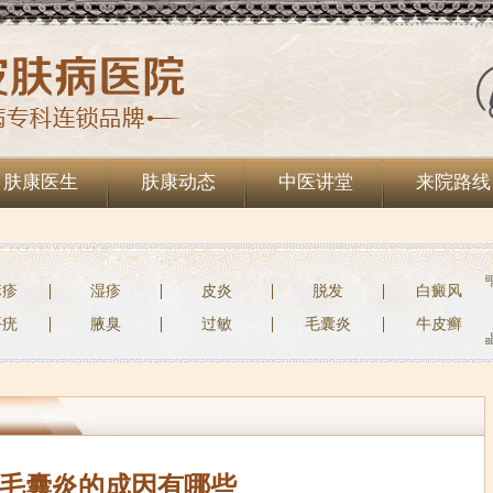
肤康医生
肤康动态
中医讲堂
来院路线
麻疹
湿疹
皮炎
脱发
白癜风
平疣
腋臭
过敏
毛囊炎
牛皮癣
毛囊炎的成因有哪些