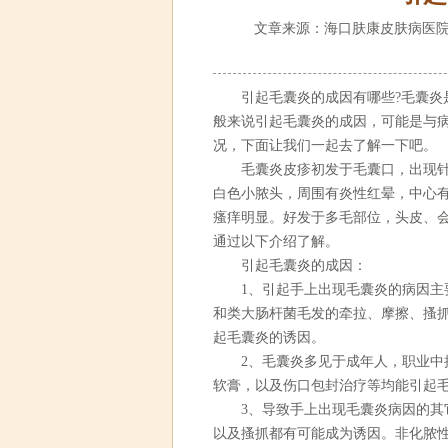
文章来源：海口肤康皮肤病医院
引起毛囊炎的成因有哪些?毛囊炎是
般来说引起毛囊炎的成因，可能是与
况，下面让我们一起去了解一下吧。
毛囊炎皮疹初发于毛囊口，出现针尖
白色小脓头，周围有炎性红晕，中心
瘙痒明显。好发于多毛部位，头皮、
通过以下介绍了解。
引起毛囊炎的成因：
1、引起手上出现毛囊炎的病因主要
和类大肠杆菌毛发的牵拉、摩擦、搔
起毛囊炎的诱因。
2、毛囊炎多见于成年人，职业中接
软膏，以及伤口包封治疗等均能引起
3、导致手上出现毛囊炎病因的其它
以及搔抓都有可能成为诱因。非化脓