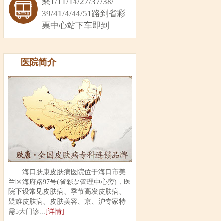
乘1/11/14/27/37/38/
39/41/4/44/51路到省彩
票中心站下车即到
医院简介
海口肤康皮肤病医院位于海口市美
兰区海府路97号(省彩票管理中心旁)，医
院下设常见皮肤病、季节高发皮肤病、
疑难皮肤病、皮肤美容、京、沪专家特
需5大门诊...
[详情]