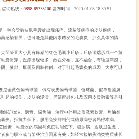
 咨询热线：
0898-65333100
发布时间：2020-01-08 18:39:51
一种会导致皮肤毛囊处出现瘙痒、流脓等病症的皮肤疾病，一
病菌感染有关，也可能是其他因素诱发的毛囊炎，那么具体的情
至绿豆大小具有痒感的红色毛囊小丘疹，丘疹顶端形成一个黄
有毛囊贯穿，丘疹出现较多，散在分布，互不融合，有轻度痛感，
会阴、腋部、肛周及四肢伸侧。对于引起毛囊炎的成因，大家可以
是金黄色葡萄球菌，偶有表皮葡萄球菌、链球菌、假单孢菌属
抓引起的损伤，皮肤的浸渍，局部蜜封包扎及应用皮质激素等是引
触矿物油、沥青、煤焦油，治疗中外用皮质激素软膏、焦油类
毛囊炎。抵抗力低下，服用免疫抑制剂或糖尿病患者易得本病。
因素，毛囊炎的病因与免疫功能低下、糖尿病、皮肤卫生差，
性者多与职业或与某些治疗因素有关，如经常接触焦油类物质或长