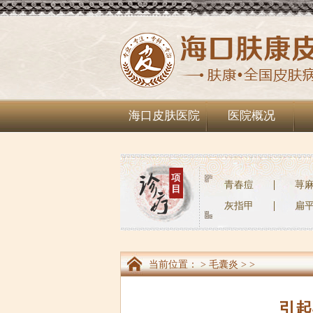
海口皮肤医院
医院概况
青春痘
荨
灰指甲
扁
当前位置：
>
毛囊炎
> >
引起