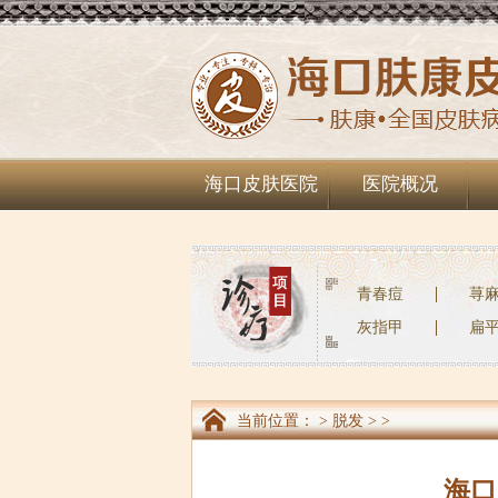
海口皮肤医院
医院概况
青春痘
荨
灰指甲
扁
当前位置：
>
脱发
> >
海口