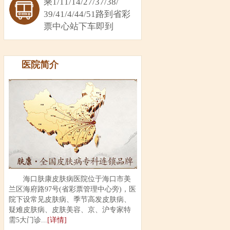
乘1/11/14/27/37/38/
39/41/4/44/51路到省彩
票中心站下车即到
医院简介
海口肤康皮肤病医院位于海口市美
兰区海府路97号(省彩票管理中心旁)，医
院下设常见皮肤病、季节高发皮肤病、
疑难皮肤病、皮肤美容、京、沪专家特
需5大门诊...
[详情]