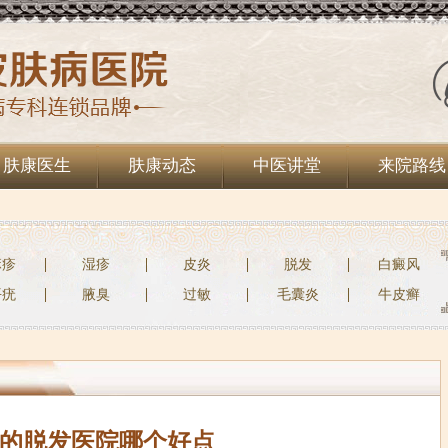
肤康医生
肤康动态
中医讲堂
来院路线
麻疹
湿疹
皮炎
脱发
白癜风
平疣
腋臭
过敏
毛囊炎
牛皮癣
的脱发医院哪个好点