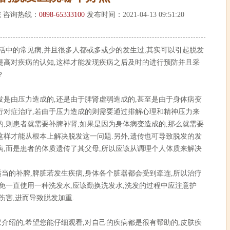
 咨询热线：
0898-65333100
发布时间：2021-04-13 09:51:20
活中的常见病,并且很多人都或多或少的发生过,其实可以引起脱发
提高对疾病的认知,这样才能发现疾病之后及时的进行预防并且采
？
是由压力造成的,还是由于脾肾虚弱造成的,甚至是由于身体病变
行对症治疗,若由于压力造成的则需要通过排解心理和精神压力来
的,则患者就需要补脾补肾,如果是因为身体病变造成的,那么就需要
这样才能从根本上解决脱发这一问题.另外,遗传也可导致脱发的发
病,而是患者的体质遗传了其父母,所以应该从调理个人体质来解决
的补脾,脾脏若发生疾病,身体各个脏器都会受到牵连,所以治疗
避免一直使用一种洗发水,应该勤换洗发水,洗发的过程中应注意护
伤害,进而导致脱发加重.
绍的,希望您能仔细观看,对自己的疾病都是很有帮助的,皮肤疾